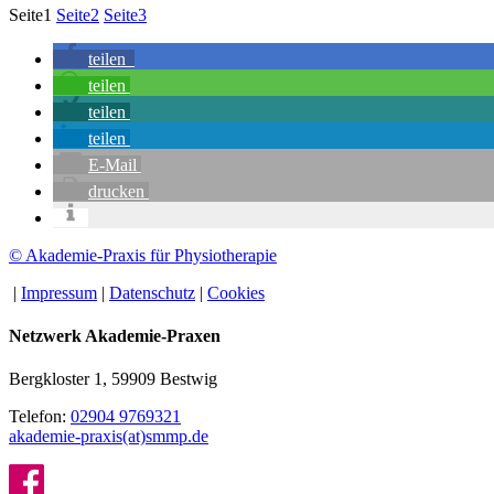
Seite
1
Seite
2
Seite
3
teilen
teilen
teilen
teilen
E-Mail
drucken
© Akademie-Praxis für Physiotherapie
|
Impressum
|
Datenschutz
|
Cookies
Netzwerk Akademie-Praxen
Bergkloster 1, 59909 Bestwig
Telefon:
02904 9769321
akademie-praxis(at)smmp.de