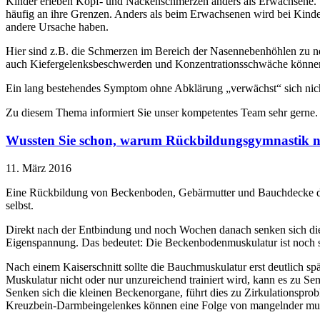
Kinder erleben Kopf- und Nackenschmerzen anders als Erwachsene. Si
häufig an ihre Grenzen. Anders als beim Erwachsenen wird bei Kinder
andere Ursache haben.
Hier sind z.B. die Schmerzen im Bereich der Nasennebenhöhlen zu ne
auch Kiefergelenksbeschwerden und Konzentrationsschwäche könne
Ein lang bestehendes Symptom ohne Abklärung „verwächst“ sich nicht,
Zu diesem Thema informiert Sie unser kompetentes Team sehr gerne.
Wussten Sie schon, warum Rückbildungsgymnastik nac
11. März 2016
Eine Rückbildung von Beckenboden, Gebärmutter und Bauchdecke dauert
selbst.
Direkt nach der Entbindung und noch Wochen danach senken sich die 
Eigenspannung. Das bedeutet: Die Beckenbodenmuskulatur ist noch 
Nach einem Kaiserschnitt sollte die Bauchmuskulatur erst deutlich sp
Muskulatur nicht oder nur unzureichend trainiert wird, kann es zu 
Senken sich die kleinen Beckenorgane, führt dies zu Zirkulationsp
Kreuzbein-Darmbeingelenkes können eine Folge von mangelnder mus