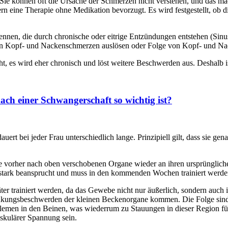
e können oft die Ursache der Schmerzen nicht verstehen, und das mac
n eine Therapie ohne Medikation bevorzugt. Es wird festgestellt, ob 
nnen, die durch chronische oder eitrige Entzündungen entstehen (Sinu
n Kopf- und Nackenschmerzen auslösen oder Folge von Kopf- und Na
 es wird eher chronisch und löst weitere Beschwerden aus. Deshalb ist
h einer Schwangerschaft so wichtig ist?
 bei jeder Frau unterschiedlich lange. Prinzipiell gilt, dass sie ge
vorher nach oben verschobenen Organe wieder an ihren ursprünglichen
stark beansprucht und muss in den kommenden Wochen trainiert werde
äter trainiert werden, da das Gewebe nicht nur äußerlich, sondern auc
Senkungsbeschwerden der kleinen Beckenorgane kommen. Die Folge sind
roblemen in den Beinen, was wiederrum zu Stauungen in dieser Region 
kulärer Spannung sein.