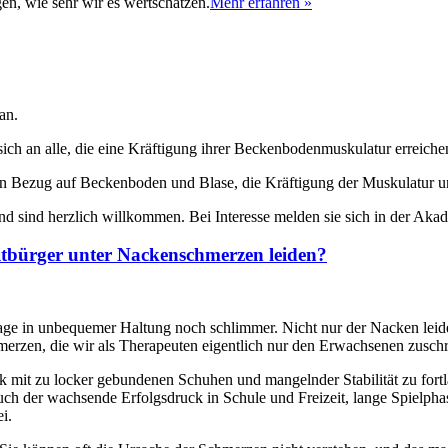
n, wie sehr wir es wertschätzen.
Mehr erfahren »
an.
ich an alle, die eine Kräftigung ihrer Beckenbodenmuskulatur erreich
n in Bezug auf Beckenboden und Blase, die Kräftigung der Muskulatur un
d sind herzlich willkommen. Bei Interesse melden sie sich in der Akad
itbürger unter Nackenschmerzen leiden?
e in unbequemer Haltung noch schlimmer. Nicht nur der Nacken leide
erzen, die wir als Therapeuten eigentlich nur den Erwachsenen zuschr
rk mit zu locker gebundenen Schuhen und mangelnder Stabilität zu fort
uch der wachsende Erfolgsdruck in Schule und Freizeit, lange Spielp
i.