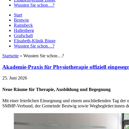
Wussten Sie schon…?
Start
Bestwig
Ramsbeck
Hallenberg
Grafschaft
Elisabeth-Klinik Bigge
Wussten Sie schon…?
Startseite
»
Wussten Sie schon…?
Akademie-Praxis für Physiotherapie offiziell eingeseg
25. Juni 2026
Neue Räume für Therapie, Ausbildung und Begegnung
Mit einer feierlichen Einsegnung und einem anschließenden Tag der of
SMMP-Verbund, der Gemeinde Bestwig sowie Wegbegleiter:innen der 