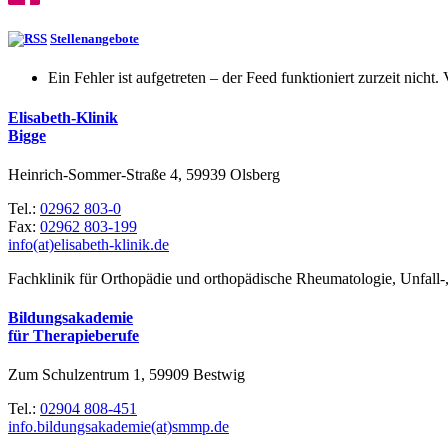
Stellenangebote
Ein Fehler ist aufgetreten – der Feed funktioniert zurzeit nicht.
Elisabeth-Klinik
Bigge
Heinrich-Sommer-Straße 4, 59939 Olsberg
Tel.:
02962 803-0
Fax:
02962 803-199
info(at)elisabeth-klinik.de
Fachklinik für Orthopädie und orthopädische Rheumatologie, Unfall-,
Bildungsakademie
für Therapieberufe
Zum Schulzentrum 1, 59909 Bestwig
Tel.:
02904 808-451
info.bildungsakademie(at)smmp.de