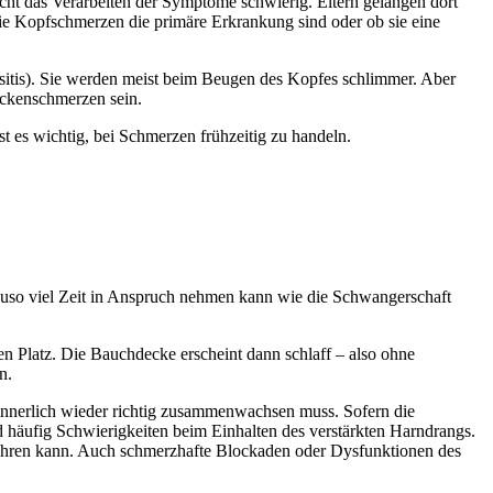
ht das Verarbeiten der Symptome schwierig. Eltern gelangen dort
die Kopfschmerzen die primäre Erkrankung sind oder ob sie eine
sitis). Sie werden meist beim Beugen des Kopfes schlimmer. Aber
ckenschmerzen sein.
 es wichtig, bei Schmerzen frühzeitig zu handeln.
nauso viel Zeit in Anspruch nehmen kann wie die Schwangerschaft
 Platz. Die Bauchdecke erscheint dann schlaff – also ohne
n.
h innerlich wieder richtig zusammenwachsen muss. Sofern die
 häufig Schwierigkeiten beim Einhalten des verstärkten Harndrangs.
führen kann. Auch schmerzhafte Blockaden oder Dysfunktionen des