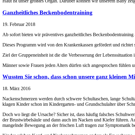
Haut ist unser größtes Organ. Darüber können wir unserem Baby zeige
Ganzheitliches Beckenbodentraining
19. Februar 2018
Ab sofort bieten wir präventives ganzheitliches Beckenbodentraining 
Dieses Programm wird von den Krankenkassen gefördert und richtet s
Ziel der Gruppeneinheit ist die die Verbesserung der Lebenssituatio
Männer sowie Frauen jeden Alters dürfen sich angesprochen fühlen un
Wussten Sie schon, dass schon unsere ganz kleinen M
18. März 2016
Nackenschmerzen werden durch schwere Schultaschen, lange Schultag
klagen Kinder schon im Kindergarten- und Grundschulalter über Schm
Doch wo liegt die Ursache? Sicher ist, dass häufig falsches Schuhwe
der Brustwirbelsäule und dann auch im Nacken und Kiefer führen. A
mangelnde Bewegung an der frischen Luft tragen zur Symptomatik be